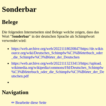
Sonderbar
Belege
Die folgenden Internetseiten sind Belege welche zeigen, dass das
Wort "
Sonderbar
" in der deutschen Sprache als Schimpfwort
verwendet wird:
https://web.archive.org/web/20221118020847/https://de.wikis
ource.org/wiki/Deutsches_Schimpfw%C3%B6rterbuch_oder
_die_Schimpfw%C3%B6rter_der_Deutschen
https://web.archive.org/web/20221113233413/https://upload.
wikimedia.org/wikipedia/commons/f/fd/Deutsches_Schimpfw
%C3%B6rterbuch_oder_die_Schimpfw%C3%B6rter_der_De
utschen.pdf
Navigation
✏ Bearbeite diese Seite