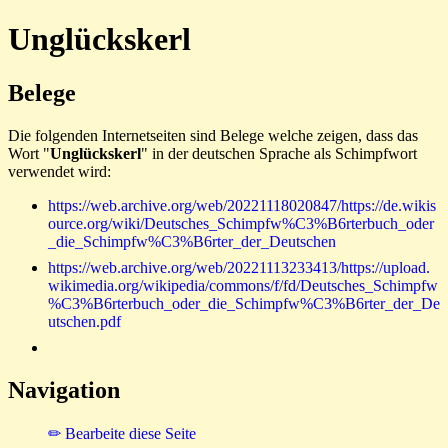
Unglückskerl
Belege
Die folgenden Internetseiten sind Belege welche zeigen, dass das
Wort "
Unglückskerl
" in der deutschen Sprache als Schimpfwort
verwendet wird:
https://web.archive.org/web/20221118020847/https://de.wikis
ource.org/wiki/Deutsches_Schimpfw%C3%B6rterbuch_oder
_die_Schimpfw%C3%B6rter_der_Deutschen
https://web.archive.org/web/20221113233413/https://upload.
wikimedia.org/wikipedia/commons/f/fd/Deutsches_Schimpfw
%C3%B6rterbuch_oder_die_Schimpfw%C3%B6rter_der_De
utschen.pdf
Navigation
✏ Bearbeite diese Seite