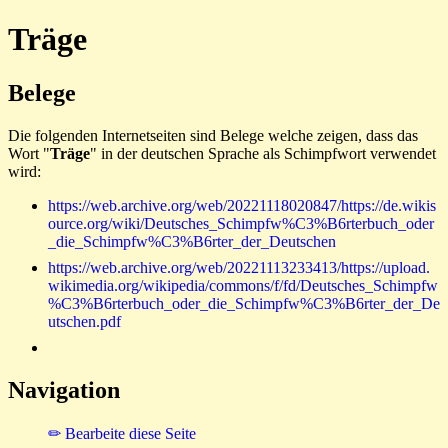
Träge
Belege
Die folgenden Internetseiten sind Belege welche zeigen, dass das
Wort "
Träge
" in der deutschen Sprache als Schimpfwort verwendet
wird:
https://web.archive.org/web/20221118020847/https://de.wikis
ource.org/wiki/Deutsches_Schimpfw%C3%B6rterbuch_oder
_die_Schimpfw%C3%B6rter_der_Deutschen
https://web.archive.org/web/20221113233413/https://upload.
wikimedia.org/wikipedia/commons/f/fd/Deutsches_Schimpfw
%C3%B6rterbuch_oder_die_Schimpfw%C3%B6rter_der_De
utschen.pdf
Navigation
✏ Bearbeite diese Seite