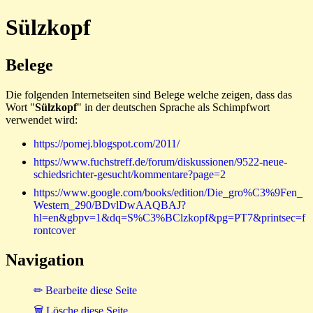
Sülzkopf
Belege
Die folgenden Internetseiten sind Belege welche zeigen, dass das
Wort "
Sülzkopf
" in der deutschen Sprache als Schimpfwort
verwendet wird:
https://pomej.blogspot.com/2011/
https://www.fuchstreff.de/forum/diskussionen/9522-neue-
schiedsrichter-gesucht/kommentare?page=2
https://www.google.com/books/edition/Die_gro%C3%9Fen_
Western_290/BDvlDwAAQBAJ?
hl=en&gbpv=1&dq=S%C3%BClzkopf&pg=PT7&printsec=f
rontcover
Navigation
✏ Bearbeite diese Seite
🗑 Lösche diese Seite