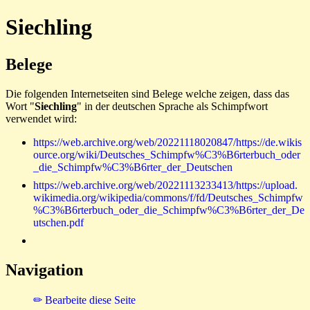
Siechling
Belege
Die folgenden Internetseiten sind Belege welche zeigen, dass das
Wort "
Siechling
" in der deutschen Sprache als Schimpfwort
verwendet wird:
https://web.archive.org/web/20221118020847/https://de.wikis
ource.org/wiki/Deutsches_Schimpfw%C3%B6rterbuch_oder
_die_Schimpfw%C3%B6rter_der_Deutschen
https://web.archive.org/web/20221113233413/https://upload.
wikimedia.org/wikipedia/commons/f/fd/Deutsches_Schimpfw
%C3%B6rterbuch_oder_die_Schimpfw%C3%B6rter_der_De
utschen.pdf
Navigation
✏ Bearbeite diese Seite