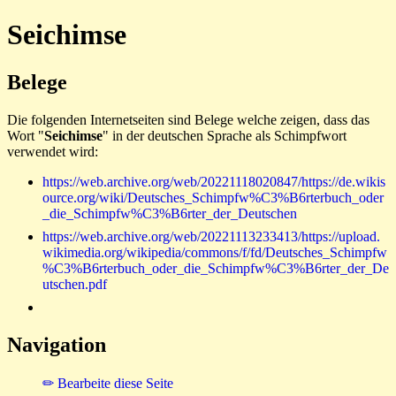
Seichimse
Belege
Die folgenden Internetseiten sind Belege welche zeigen, dass das
Wort "
Seichimse
" in der deutschen Sprache als Schimpfwort
verwendet wird:
https://web.archive.org/web/20221118020847/https://de.wikis
ource.org/wiki/Deutsches_Schimpfw%C3%B6rterbuch_oder
_die_Schimpfw%C3%B6rter_der_Deutschen
https://web.archive.org/web/20221113233413/https://upload.
wikimedia.org/wikipedia/commons/f/fd/Deutsches_Schimpfw
%C3%B6rterbuch_oder_die_Schimpfw%C3%B6rter_der_De
utschen.pdf
Navigation
✏ Bearbeite diese Seite