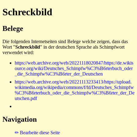
Schreckbild
Belege
Die folgenden Internetseiten sind Belege welche zeigen, dass das
Wort "
Schreckbild
" in der deutschen Sprache als Schimpfwort
verwendet wird:
https://web.archive.org/web/20221118020847/https://de.wikis
ource.org/wiki/Deutsches_Schimpfw%C3%B6rterbuch_oder
_die_Schimpfw%C3%B6rter_der_Deutschen
https://web.archive.org/web/20221113233413/https://upload.
wikimedia.org/wikipedia/commons/f/fd/Deutsches_Schimpfw
%C3%B6rterbuch_oder_die_Schimpfw%C3%B6rter_der_De
utschen.pdf
Navigation
✏ Bearbeite diese Seite