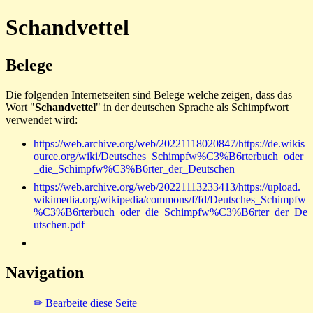
Schandvettel
Belege
Die folgenden Internetseiten sind Belege welche zeigen, dass das
Wort "
Schandvettel
" in der deutschen Sprache als Schimpfwort
verwendet wird:
https://web.archive.org/web/20221118020847/https://de.wikis
ource.org/wiki/Deutsches_Schimpfw%C3%B6rterbuch_oder
_die_Schimpfw%C3%B6rter_der_Deutschen
https://web.archive.org/web/20221113233413/https://upload.
wikimedia.org/wikipedia/commons/f/fd/Deutsches_Schimpfw
%C3%B6rterbuch_oder_die_Schimpfw%C3%B6rter_der_De
utschen.pdf
Navigation
✏ Bearbeite diese Seite