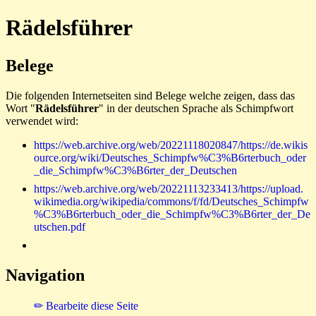
Rädelsführer
Belege
Die folgenden Internetseiten sind Belege welche zeigen, dass das
Wort "
Rädelsführer
" in der deutschen Sprache als Schimpfwort
verwendet wird:
https://web.archive.org/web/20221118020847/https://de.wikis
ource.org/wiki/Deutsches_Schimpfw%C3%B6rterbuch_oder
_die_Schimpfw%C3%B6rter_der_Deutschen
https://web.archive.org/web/20221113233413/https://upload.
wikimedia.org/wikipedia/commons/f/fd/Deutsches_Schimpfw
%C3%B6rterbuch_oder_die_Schimpfw%C3%B6rter_der_De
utschen.pdf
Navigation
✏ Bearbeite diese Seite