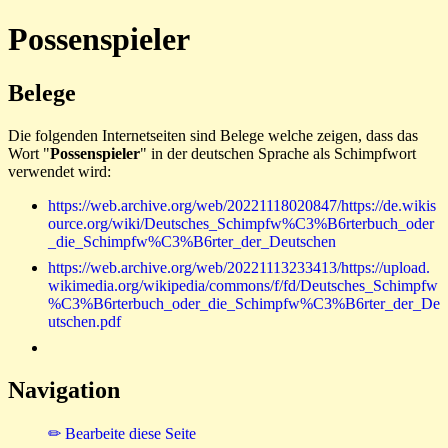
Possenspieler
Belege
Die folgenden Internetseiten sind Belege welche zeigen, dass das
Wort "
Possenspieler
" in der deutschen Sprache als Schimpfwort
verwendet wird:
https://web.archive.org/web/20221118020847/https://de.wikis
ource.org/wiki/Deutsches_Schimpfw%C3%B6rterbuch_oder
_die_Schimpfw%C3%B6rter_der_Deutschen
https://web.archive.org/web/20221113233413/https://upload.
wikimedia.org/wikipedia/commons/f/fd/Deutsches_Schimpfw
%C3%B6rterbuch_oder_die_Schimpfw%C3%B6rter_der_De
utschen.pdf
Navigation
✏ Bearbeite diese Seite