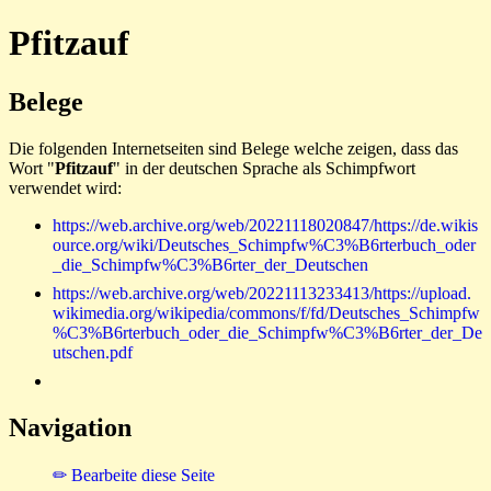
Pfitzauf
Belege
Die folgenden Internetseiten sind Belege welche zeigen, dass das
Wort "
Pfitzauf
" in der deutschen Sprache als Schimpfwort
verwendet wird:
https://web.archive.org/web/20221118020847/https://de.wikis
ource.org/wiki/Deutsches_Schimpfw%C3%B6rterbuch_oder
_die_Schimpfw%C3%B6rter_der_Deutschen
https://web.archive.org/web/20221113233413/https://upload.
wikimedia.org/wikipedia/commons/f/fd/Deutsches_Schimpfw
%C3%B6rterbuch_oder_die_Schimpfw%C3%B6rter_der_De
utschen.pdf
Navigation
✏ Bearbeite diese Seite