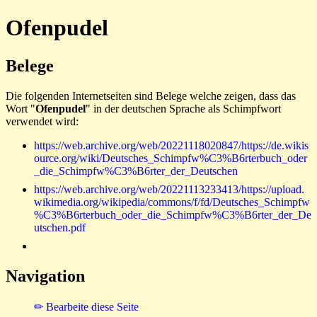
Ofenpudel
Belege
Die folgenden Internetseiten sind Belege welche zeigen, dass das
Wort "
Ofenpudel
" in der deutschen Sprache als Schimpfwort
verwendet wird:
https://web.archive.org/web/20221118020847/https://de.wikis
ource.org/wiki/Deutsches_Schimpfw%C3%B6rterbuch_oder
_die_Schimpfw%C3%B6rter_der_Deutschen
https://web.archive.org/web/20221113233413/https://upload.
wikimedia.org/wikipedia/commons/f/fd/Deutsches_Schimpfw
%C3%B6rterbuch_oder_die_Schimpfw%C3%B6rter_der_De
utschen.pdf
Navigation
✏ Bearbeite diese Seite