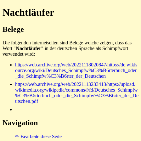
Nachtläufer
Belege
Die folgenden Internetseiten sind Belege welche zeigen, dass das
Wort "
Nachtläufer
" in der deutschen Sprache als Schimpfwort
verwendet wird:
https://web.archive.org/web/20221118020847/https://de.wikis
ource.org/wiki/Deutsches_Schimpfw%C3%B6rterbuch_oder
_die_Schimpfw%C3%B6rter_der_Deutschen
https://web.archive.org/web/20221113233413/https://upload.
wikimedia.org/wikipedia/commons/f/fd/Deutsches_Schimpfw
%C3%B6rterbuch_oder_die_Schimpfw%C3%B6rter_der_De
utschen.pdf
Navigation
✏ Bearbeite diese Seite