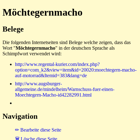
Möchtegernmacho
Belege
Die folgenden Internetseiten sind Belege welche zeigen, dass das
Wort "
Möchtegernmacho
" in der deutschen Sprache als
Schimpfwort verwendet wird:
http://www.regental-kurier.com/index.php?
option=com_k2&view=item&id=20020:moechtegern-macho-
auf-motorrad&Itemid=383&lang=de
http://www.augsburger-
allgemeine.de/mindelheim/Warnschuss-fuer-einen-
Moechtegern-Macho-id42282991.html
Navigation
✏ Bearbeite diese Seite
🗑 Lösche diese Seite