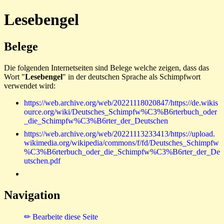
Lesebengel
Belege
Die folgenden Internetseiten sind Belege welche zeigen, dass das
Wort "
Lesebengel
" in der deutschen Sprache als Schimpfwort
verwendet wird:
https://web.archive.org/web/20221118020847/https://de.wikis
ource.org/wiki/Deutsches_Schimpfw%C3%B6rterbuch_oder
_die_Schimpfw%C3%B6rter_der_Deutschen
https://web.archive.org/web/20221113233413/https://upload.
wikimedia.org/wikipedia/commons/f/fd/Deutsches_Schimpfw
%C3%B6rterbuch_oder_die_Schimpfw%C3%B6rter_der_De
utschen.pdf
Navigation
✏ Bearbeite diese Seite