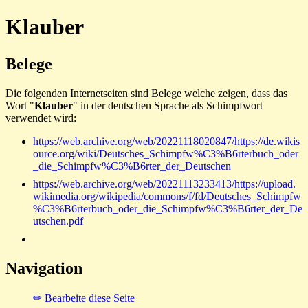
Klauber
Belege
Die folgenden Internetseiten sind Belege welche zeigen, dass das
Wort "
Klauber
" in der deutschen Sprache als Schimpfwort
verwendet wird:
https://web.archive.org/web/20221118020847/https://de.wikis
ource.org/wiki/Deutsches_Schimpfw%C3%B6rterbuch_oder
_die_Schimpfw%C3%B6rter_der_Deutschen
https://web.archive.org/web/20221113233413/https://upload.
wikimedia.org/wikipedia/commons/f/fd/Deutsches_Schimpfw
%C3%B6rterbuch_oder_die_Schimpfw%C3%B6rter_der_De
utschen.pdf
Navigation
✏ Bearbeite diese Seite