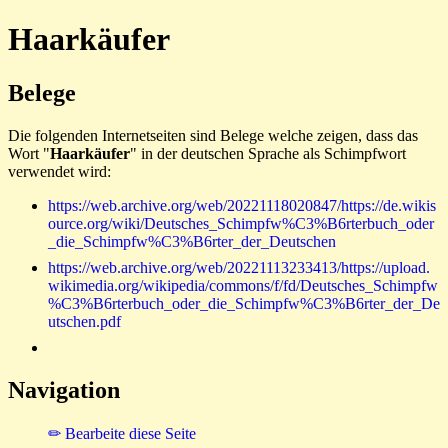
Haarkäufer
Belege
Die folgenden Internetseiten sind Belege welche zeigen, dass das
Wort "
Haarkäufer
" in der deutschen Sprache als Schimpfwort
verwendet wird:
https://web.archive.org/web/20221118020847/https://de.wikis
ource.org/wiki/Deutsches_Schimpfw%C3%B6rterbuch_oder
_die_Schimpfw%C3%B6rter_der_Deutschen
https://web.archive.org/web/20221113233413/https://upload.
wikimedia.org/wikipedia/commons/f/fd/Deutsches_Schimpfw
%C3%B6rterbuch_oder_die_Schimpfw%C3%B6rter_der_De
utschen.pdf
Navigation
✏ Bearbeite diese Seite