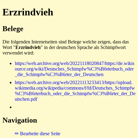
Erzrindvieh
Belege
Die folgenden Internetseiten sind Belege welche zeigen, dass das
Wort "
Erzrindvieh
" in der deutschen Sprache als Schimpfwort
verwendet wird:
https://web.archive.org/web/20221118020847/https://de.wikis
ource.org/wiki/Deutsches_Schimpfw%C3%B6rterbuch_oder
_die_Schimpfw%C3%B6rter_der_Deutschen
https://web.archive.org/web/20221113233413/https://upload.
wikimedia.org/wikipedia/commons/f/fd/Deutsches_Schimpfw
%C3%B6rterbuch_oder_die_Schimpfw%C3%B6rter_der_De
utschen.pdf
Navigation
✏ Bearbeite diese Seite