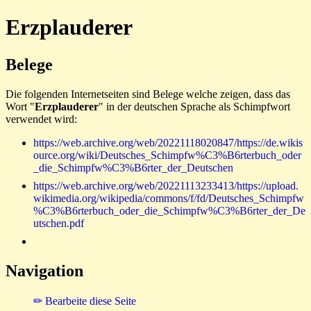
Erzplauderer
Belege
Die folgenden Internetseiten sind Belege welche zeigen, dass das
Wort "
Erzplauderer
" in der deutschen Sprache als Schimpfwort
verwendet wird:
https://web.archive.org/web/20221118020847/https://de.wikis
ource.org/wiki/Deutsches_Schimpfw%C3%B6rterbuch_oder
_die_Schimpfw%C3%B6rter_der_Deutschen
https://web.archive.org/web/20221113233413/https://upload.
wikimedia.org/wikipedia/commons/f/fd/Deutsches_Schimpfw
%C3%B6rterbuch_oder_die_Schimpfw%C3%B6rter_der_De
utschen.pdf
Navigation
✏ Bearbeite diese Seite