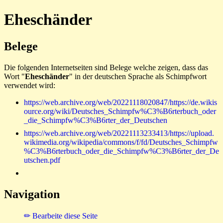
Eheschänder
Belege
Die folgenden Internetseiten sind Belege welche zeigen, dass das
Wort "
Eheschänder
" in der deutschen Sprache als Schimpfwort
verwendet wird:
https://web.archive.org/web/20221118020847/https://de.wikis
ource.org/wiki/Deutsches_Schimpfw%C3%B6rterbuch_oder
_die_Schimpfw%C3%B6rter_der_Deutschen
https://web.archive.org/web/20221113233413/https://upload.
wikimedia.org/wikipedia/commons/f/fd/Deutsches_Schimpfw
%C3%B6rterbuch_oder_die_Schimpfw%C3%B6rter_der_De
utschen.pdf
Navigation
✏ Bearbeite diese Seite