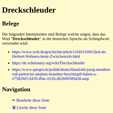
Dreckschleuder
Belege
Die folgenden Internetseiten sind Belege welche zeigen, dass das
Wort "
Dreckschleuder
" in der deutschen Sprache als Schimpfwort
verwendet wird:
https://www.welt.de/geschichte/article116403169/Glied-ab-
Herbert-Wehners-beste-Zwischenrufe.html
https://de.wiktionary.org/wiki/Dreckschleuder
https://www.spiegel.de/politik/deutschland/afd-joerg-meuthen-
soll-parteivize-stephan-brandner-beschimpft-haben-a-
e75820d5-9439-49ac-b52b-d62b06589428-amp
Navigation
✏ Bearbeite diese Seite
🗑 Lösche diese Seite