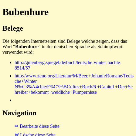
Bubenhure
Belege
Die folgenden Internetseiten sind Belege welche zeigen, dass das
Wort "
Bubenhure
" in der deutschen Sprache als Schimpfwort
verwendet wird:
http://gutenberg.spiegel.de/buch/teutsche-winter-nachte-
8514/57
http://www.zeno.org/Literatur/M/Beer,+Johann/Romane/Teuts
che+Winter-
N%C3%A4chte/F%C3%BCnftes+Buch/6.+Capitul.+Der+Sc
hreiber+bekommt+weidliche+Pumpernisse
Navigation
✏ Bearbeite diese Seite
🗑 Lösche diese Seite