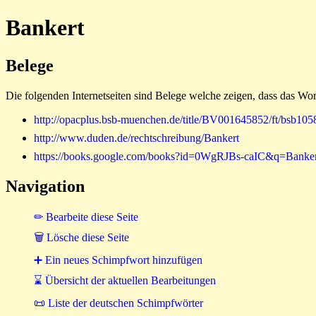
Bankert
Belege
Die folgenden Internetseiten sind Belege welche zeigen, dass das Wor
http://opacplus.bsb-muenchen.de/title/BV001645852/ft/bsb1
http://www.duden.de/rechtschreibung/Bankert
https://books.google.com/books?id=0WgRJBs-caIC&q=Banker
Navigation
✏ Bearbeite diese Seite
🗑 Lösche diese Seite
➕ Ein neues Schimpfwort hinzufügen
⌛ Übersicht der aktuellen Bearbeitungen
📜 Liste der deutschen Schimpfwörter