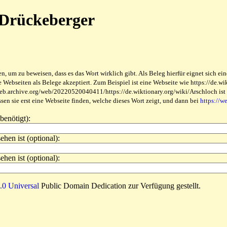
 Drückeberger
 um zu beweisen, dass es das Wort wirklich gibt. Als Beleg hierfür eignet sich ein
ebseiten als Belege akzeptiert. Zum Beispiel ist eine Webseite wie https://de.wikt
web.archive.org/web/20220520040411/https://de.wiktionary.org/wiki/Arschloch ist be
en sie erst eine Webseite finden, welche dieses Wort zeigt, und dann bei
https://w
benötigt):
ehen ist (optional):
ehen ist (optional):
0 Universal
Public Domain Dedication zur Verfügung gestellt.