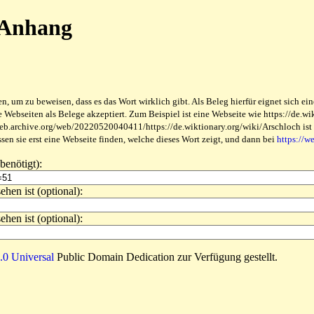
r Anhang
 um zu beweisen, dass es das Wort wirklich gibt. Als Beleg hierfür eignet sich ein
ebseiten als Belege akzeptiert. Zum Beispiel ist eine Webseite wie https://de.wikt
web.archive.org/web/20220520040411/https://de.wiktionary.org/wiki/Arschloch ist be
en sie erst eine Webseite finden, welche dieses Wort zeigt, und dann bei
https://w
benötigt):
ehen ist (optional):
ehen ist (optional):
0 Universal
Public Domain Dedication zur Verfügung gestellt.